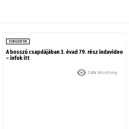
SOROZATOK
A bosszú csapdájában 3. évad 79. rész indavideo
– infok itt
1.8k
Nézettség