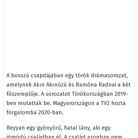
A bosszú csapdájában egy török drámasorozat,
amelynek Akın Akınözü és Ramóna Radnai a két
főszereplője. A sorozatot Törökországban 2019-
ben mutatták be. Magyarországon a TV2 hozta
forgalomba 2020-ban.
Reyyan egy gyönyörű, fiatal lány, aki egy
jómódú családban él. A család azonban nem