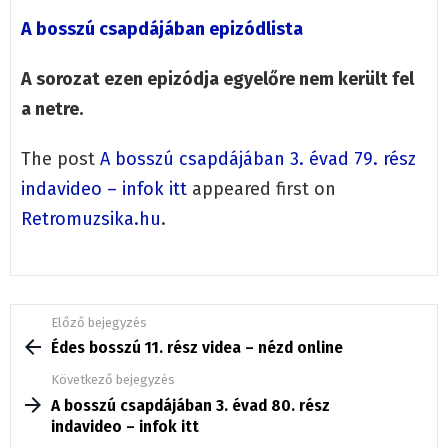
A bosszú csapdájában epizódlista
A sorozat ezen epizódja egyelőre nem került fel
a netre.
The post
A bosszú csapdájában 3. évad 79. rész
indavideo – infok itt
appeared first on
Retromuzsika.hu
.
See
Előző bejegyzés
more
Édes bosszú 11. rész videa – nézd online
Következő bejegyzés
A bosszú csapdájában 3. évad 80. rész
indavideo – infok itt