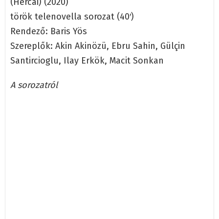
(Hercai) (2020)
török telenovella sorozat (40′)
Rendező: Baris Yös
Szereplők: Akin Akinözü, Ebru Sahin, Gülçin
Santircioglu, Ilay Erkök, Macit Sonkan
A sorozatról