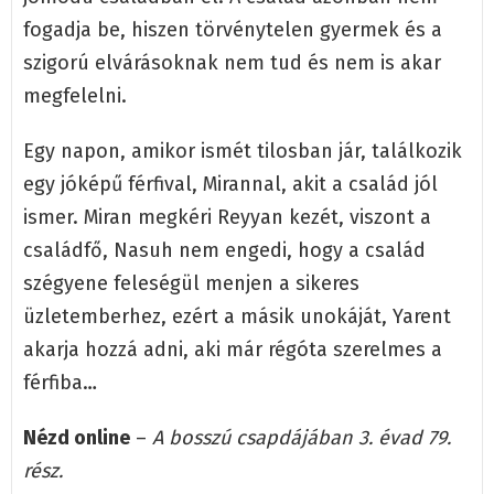
fogadja be, hiszen törvénytelen gyermek és a
szigorú elvárásoknak nem tud és nem is akar
megfelelni.
Egy napon, amikor ismét tilosban jár, találkozik
egy jóképű férfival, Mirannal, akit a család jól
ismer. Miran megkéri Reyyan kezét, viszont a
családfő, Nasuh nem engedi, hogy a család
szégyene feleségül menjen a sikeres
üzletemberhez, ezért a másik unokáját, Yarent
akarja hozzá adni, aki már régóta szerelmes a
férfiba…
Nézd online
–
A bosszú csapdájában 3. évad 79.
rész.