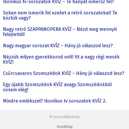
Ikonikus tv-sorozatok KVÍZ – Te hányat ismersz fel?
Sokan nem ismerik fel ezeket a retró sorozatokat! Te
köztük vagy?
Nagy retró SZAPPANOPERA KVÍZ – Nézd meg mennyit
felejtettél!
Nagy magyar sorozat KVÍZ – Hány jó válaszod lesz?
Nézzük milyen gyerekkorod volt! Itt a nagy régi mesék
KVÍZ!
Csűrcsavaros Szomszédok KVÍZ – Hány jó válaszod lesz?
Egy újabb Szomszédok KVÍZ avagy Szomszédokból
sosem elég!
Mindre emlékszel? Ikonikus tv sorozatok KVÍZ 2.
© sorozathirek.hu
Kezdőlap