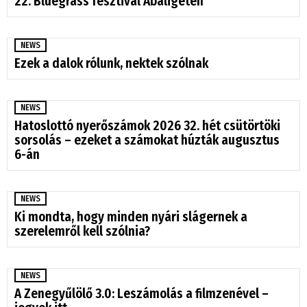
22. Bluegrass fesztivál Abaligeten
NEWS
Ezek a dalok rólunk, nektek szólnak
NEWS
Hatoslottó nyerőszámok 2026 32. hét csütörtöki
sorsolás – ezeket a számokat húzták augusztus
6-án
NEWS
Ki mondta, hogy minden nyári slágernek a
szerelemről kell szólnia?
NEWS
A Zenegyűlölő 3.0: Leszámolás a filmzenével –