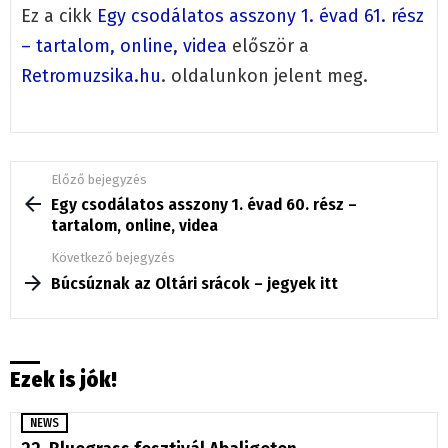
Ez a cikk
Egy csodálatos asszony 1. évad 61. rész
– tartalom, online, videa
először a
Retromuzsika.hu
. oldalunkon jelent meg.
See
Előző bejegyzés
more
Egy csodálatos asszony 1. évad 60. rész –
tartalom, online, videa
Következő bejegyzés
Búcsúznak az Oltári srácok – jegyek itt
Ezek is jók!
NEWS