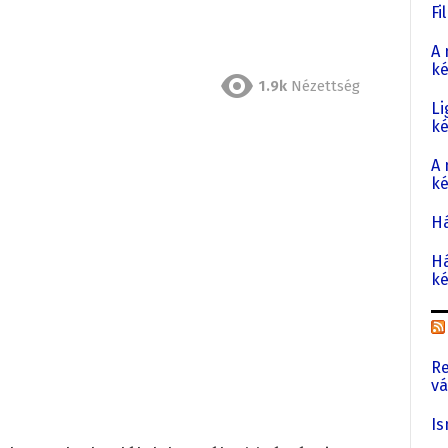
Fi
A 
ké
1.9k
Nézettség
Li
k
A 
ké
Há
Há
ké
Re
vá
Is