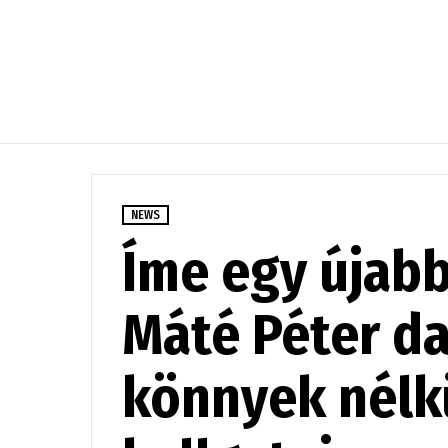
NEWS
Íme egy újab
Máté Péter da
könnyek nélk