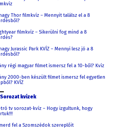
lmkvíz
nagy Thor filmkvíz – Mennyit találsz el a 8
rdésből?
ghtyear filmkvíz – Sikerülni fog mind a 8
érdés?
nagy Jurassic Park KVÍZ – Mennyi lesz jó a 8
rdésből?
ny régi magyar filmet ismersz fel a 10-ből? Kvíz
ny 2000-ben készült filmet ismersz fel egyetlen
pből? KVÍZ
Sorozat kvízek
tró tv sorozat-kvíz – Hogy izgultunk, hogy
rtuk!!!
merd fel a Szomszédok szereplőit