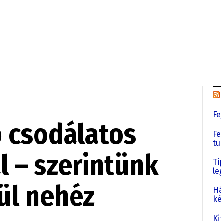
Fe
b csodálatos
Fe
tu
l – szerintünk
Ti
le
ül nehéz
Há
ké
Ki