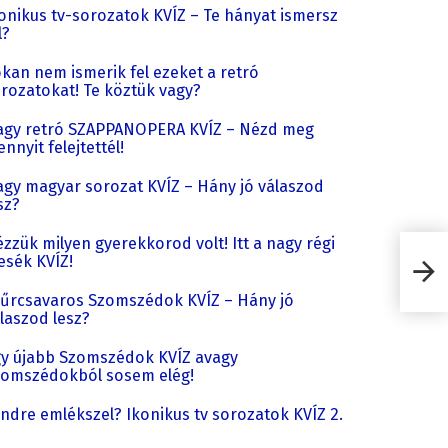
onikus tv-sorozatok KVÍZ – Te hányat ismersz
l?
kan nem ismerik fel ezeket a retró
rozatokat! Te köztük vagy?
gy retró SZAPPANOPERA KVÍZ – Nézd meg
nnyit felejtettél!
gy magyar sorozat KVÍZ – Hány jó válaszod
sz?
zzük milyen gyerekkorod volt! Itt a nagy régi
sék KVÍZ!
űrcsavaros Szomszédok KVÍZ – Hány jó
laszod lesz?
y újabb Szomszédok KVÍZ avagy
omszédokból sosem elég!
ndre emlékszel? Ikonikus tv sorozatok KVÍZ 2.