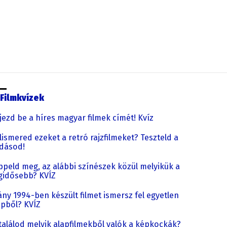
Filmkvízek
jezd be a híres magyar filmek címét! Kvíz
lismered ezeket a retró rajzfilmeket? Teszteld a
dásod!
ppeld meg, az alábbi színészek közül melyikük a
gidősebb? KVÍZ
ny 1994-ben készült filmet ismersz fel egyetlen
pből? KVÍZ
találod melyik alapfilmekből valók a képkockák?