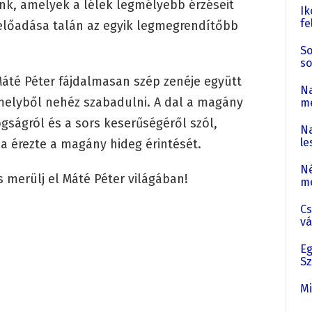
nk, amelyek a lélek legmélyebb érzéseit
Ik
fe
 előadása talán az egyik legmegrendítőbb
So
so
 Máté Péter fájdalmasan szép zenéje együtt
Na
amelyből nehéz szabadulni. A dal a magány
me
gságról és a sors keserűségéről szól,
Na
le
a érezte a magány hideg érintését.
Né
 merülj el Máté Péter világában!
me
Cs
vá
Eg
Sz
Mi