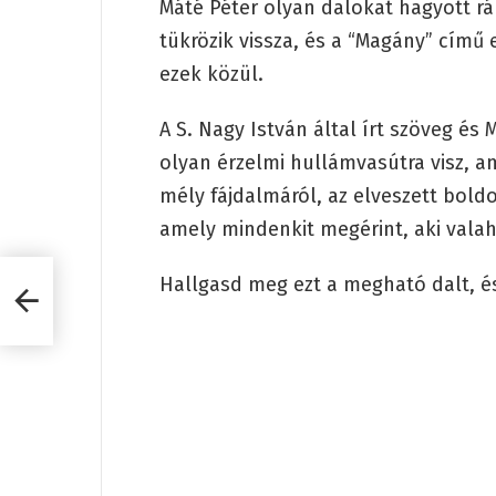
Máté Péter olyan dalokat hagyott rá
tükrözik vissza, és a “Magány” című
ezek közül.
A S. Nagy István által írt szöveg és
olyan érzelmi hullámvasútra visz, 
mély fájdalmáról, az elveszett boldo
amely mindenkit megérint, aki valah
Hallgasd meg ezt a megható dalt, és