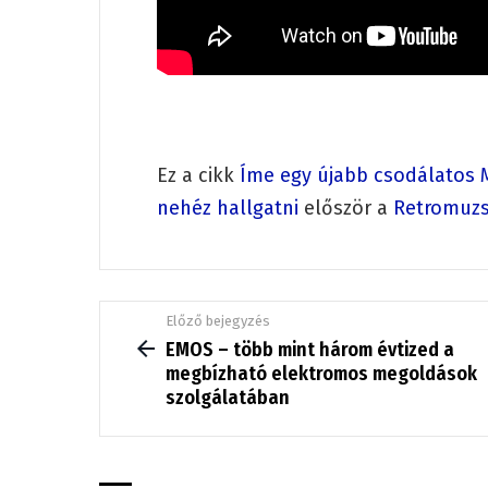
Ez a cikk
Íme egy újabb csodálatos M
nehéz hallgatni
először a
Retromuzs
See
Előző bejegyzés
more
EMOS – több mint három évtized a
megbízható elektromos megoldások
szolgálatában