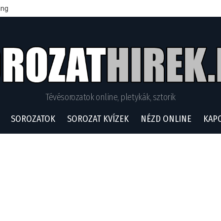
ing
Tévésorozatok online, pletykák, sztorik
SOROZATOK
SOROZAT KVÍZEK
NÉZD ONLINE
KAP