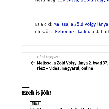
Ez a cikk
Melissa, a Zöld Völgy lánya
először a
Retromuzsika.hu
. oldalun
See
Előző bejegyzés
more
Melissa, a Zöld Völgy lánya 2. évad 37.
rész – videa, magyarul, online
Ezek is jók!
NEWS