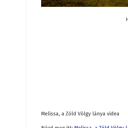
Melissa, a Zöld Völgy lánya videa
Nézd meg itt:
Melissa, a Zöld Völgy 