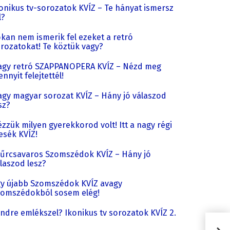
onikus tv-sorozatok KVÍZ – Te hányat ismersz
l?
kan nem ismerik fel ezeket a retró
rozatokat! Te köztük vagy?
gy retró SZAPPANOPERA KVÍZ – Nézd meg
nnyit felejtettél!
gy magyar sorozat KVÍZ – Hány jó válaszod
sz?
zzük milyen gyerekkorod volt! Itt a nagy régi
sék KVÍZ!
űrcsavaros Szomszédok KVÍZ – Hány jó
laszod lesz?
y újabb Szomszédok KVÍZ avagy
omszédokból sosem elég!
ndre emlékszel? Ikonikus tv sorozatok KVÍZ 2.