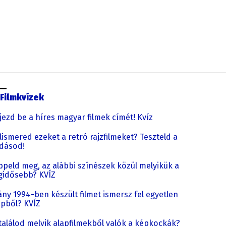
Filmkvízek
jezd be a híres magyar filmek címét! Kvíz
lismered ezeket a retró rajzfilmeket? Teszteld a
dásod!
ppeld meg, az alábbi színészek közül melyikük a
gidősebb? KVÍZ
ny 1994-ben készült filmet ismersz fel egyetlen
pből? KVÍZ
találod melyik alapfilmekből valók a képkockák?