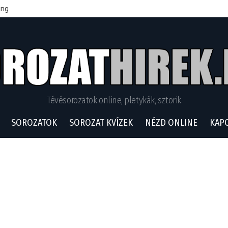
ing
Tévésorozatok online, pletykák, sztorik
SOROZATOK
SOROZAT KVÍZEK
NÉZD ONLINE
KAP