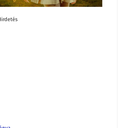
Hirdetés
lánya