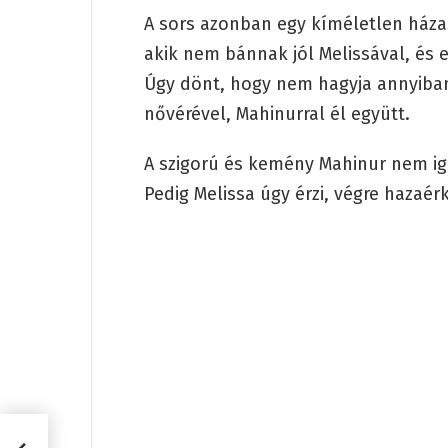
A sors azonban egy kíméletlen háza
akik nem bánnak jól Melissával, és e
Úgy dönt, hogy nem hagyja annyiban 
nővérével, Mahinurral él együtt.
A szigorú és kemény Mahinur nem iga
Pedig Melissa úgy érzi, végre hazaérk