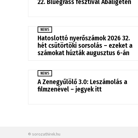
22. Bluegrass fesztivál Abaligeten
NEWS
Hatoslottó nyerőszámok 2026 32.
hét csütörtöki sorsolás – ezeket a
számokat húzták augusztus 6-án
NEWS
A Zenegyűlölő 3.0: Leszámolás a
filmzenével – jegyek itt
© sorozathirek.hu