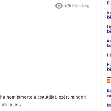
Fi
1.7k
Nézettség
A 
ké
Li
k
A 
ké
Há
Há
ké
Re
vá
soha nem ismerte a családját, ezért minden
nra leljen.
Is