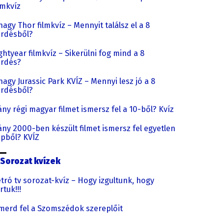
lmkvíz
nagy Thor filmkvíz – Mennyit találsz el a 8
rdésből?
ghtyear filmkvíz – Sikerülni fog mind a 8
érdés?
nagy Jurassic Park KVÍZ – Mennyi lesz jó a 8
rdésből?
ny régi magyar filmet ismersz fel a 10-ből? Kvíz
ny 2000-ben készült filmet ismersz fel egyetlen
pből? KVÍZ
Sorozat kvízek
tró tv sorozat-kvíz – Hogy izgultunk, hogy
rtuk!!!
merd fel a Szomszédok szereplőit