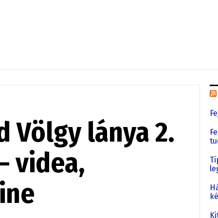
Fe
d Völgy lánya 2.
Fe
tu
– videa,
Ti
le
ine
Há
ké
Ki