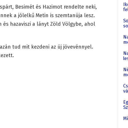
Ik
spárt, Besimét és Hazimot rendelte neki,
fe
nnek a jólelkű Metin is szemtanúja lesz.
So
és hazaviszi a lányt Zöld Völgybe, ahol
so
Na
me
zán tud mit kezdeni az új jövevénnyel.
Na
ezett.
le
Né
me
Cs
vá
Eg
Sz
Mi