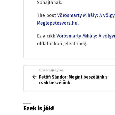
Sohajtanak.
The post
Vörösmarty Mihály: A völgy
Meglepetesvers.hu
.
Ez a cikk
Vörösmarty Mihály: A völgy
oldalunkon jelent meg.
See
Előző bejegyzés
more
Petőfi Sándor: Megint beszélünk s
csak beszélünk
Ezek is jók!