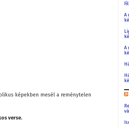
Fi
A 
ké
Li
k
A 
ké
Há
Há
ké
kolikus képekben mesél a reménytelen
Re
vá
kos verse.
Is