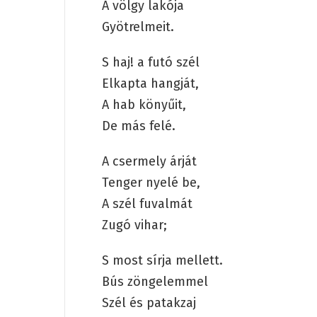
A völgy lakója
Gyötrelmeit.
S haj! a futó szél
Elkapta hangját,
A hab könyűit,
De más felé.
A csermely árját
Tenger nyelé be,
A szél fuvalmát
Zugó vihar;
S most sírja mellett.
Bús zöngelemmel
Szél és patakzaj