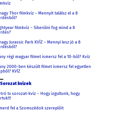
lmkvíz
nagy Thor filmkvíz – Mennyit találsz el a 8
rdésből?
ghtyear filmkvíz – Sikerülni fog mind a 8
érdés?
nagy Jurassic Park KVÍZ – Mennyi lesz jó a 8
rdésből?
ny régi magyar filmet ismersz fel a 10-ből? Kvíz
ny 2000-ben készült filmet ismersz fel egyetlen
pből? KVÍZ
Sorozat kvízek
tró tv sorozat-kvíz – Hogy izgultunk, hogy
rtuk!!!
merd fel a Szomszédok szereplőit