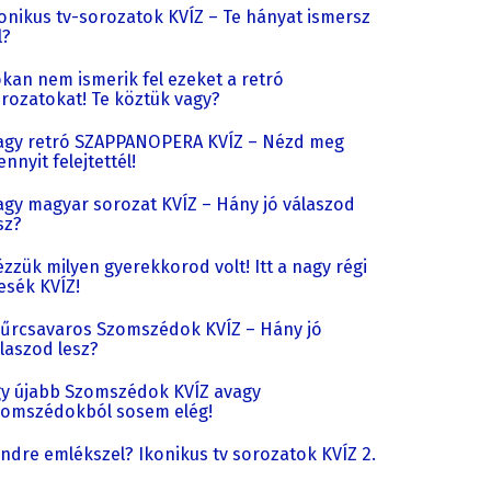
onikus tv-sorozatok KVÍZ – Te hányat ismersz
l?
kan nem ismerik fel ezeket a retró
rozatokat! Te köztük vagy?
gy retró SZAPPANOPERA KVÍZ – Nézd meg
nnyit felejtettél!
gy magyar sorozat KVÍZ – Hány jó válaszod
sz?
zzük milyen gyerekkorod volt! Itt a nagy régi
sék KVÍZ!
űrcsavaros Szomszédok KVÍZ – Hány jó
laszod lesz?
y újabb Szomszédok KVÍZ avagy
omszédokból sosem elég!
ndre emlékszel? Ikonikus tv sorozatok KVÍZ 2.