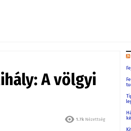
Fe
hály: A völgyi
Fe
tu
Ti
le
Há
ké
1.7k
Nézettség
Ki