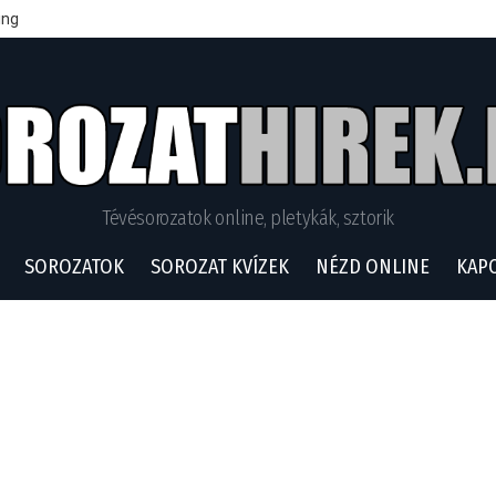
ing
Tévésorozatok online, pletykák, sztorik
SOROZATOK
SOROZAT KVÍZEK
NÉZD ONLINE
KAP