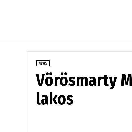
NEWS
Vörösmarty Mi
lakos