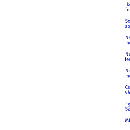
Ik
fe
So
so
Na
me
Na
le
Né
me
Cs
vá
Eg
Sz
Mi