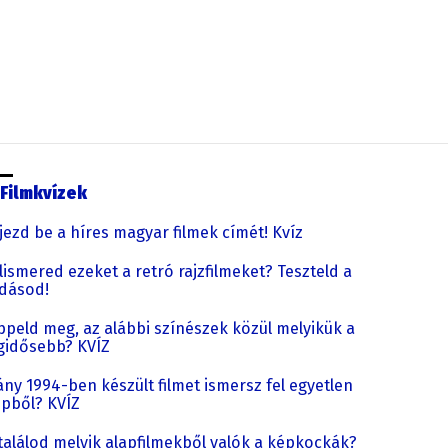
Filmkvízek
jezd be a híres magyar filmek címét! Kvíz
lismered ezeket a retró rajzfilmeket? Teszteld a
dásod!
ppeld meg, az alábbi színészek közül melyikük a
gidősebb? KVÍZ
ny 1994-ben készült filmet ismersz fel egyetlen
pből? KVÍZ
találod melyik alapfilmekből valók a képkockák?