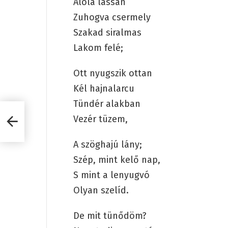
Alóla lassan
Zuhogva csermely
Szakad siralmas
Lakom felé;
Ott nyugszik ottan
Kél hajnalarcu
Tündér alakban
Vezér tüzem,
A szöghajú lány;
Szép, mint kelő nap,
S mint a lenyugvó
Olyan szelíd.
De mit tünődöm?