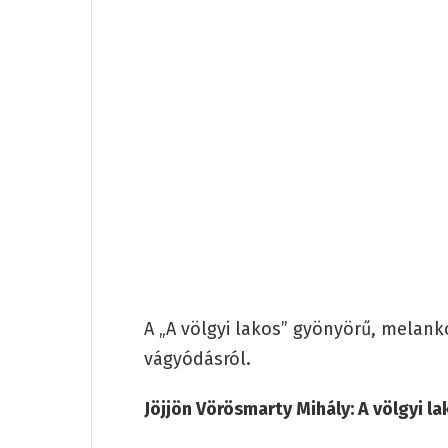
A „A völgyi lakos” gyönyörű, melan
vágyódásról.
Jöjjön Vörösmarty Mihály: A völgyi la