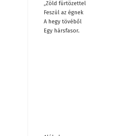
„Zöld fürtözettel
Feszül az égnek
A hegy tövéből
Egy hársfasor.