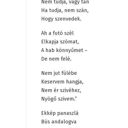
Nem tudja, vagy tán
Ha tudja, nem szán,
Hogy szenvedek.
Ah a futó szél
Elkapja szómat,
A hab könnyűmet –
De nem felé.
Nem jut fülébe
Keservem hangja,
Nem ér szivéhez,
Nyögő szivem.”
Ekkép panaszlá
Bús andalogva