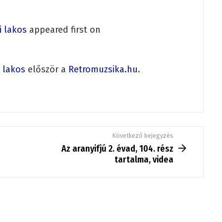
i lakos
appeared first on
i lakos
először a
Retromuzsika.hu
.
Következő bejegyzés
Az aranyifjú 2. évad, 104. rész
tartalma, videa